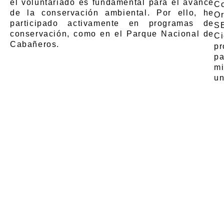
el voluntariado es fundamental para el avance
C
de la conservación ambiental. Por ello, he
Or
participado activamente en programas de
S
conservación, como en el Parque Nacional de
Ci
Cabañeros.
pr
pa
mi
un