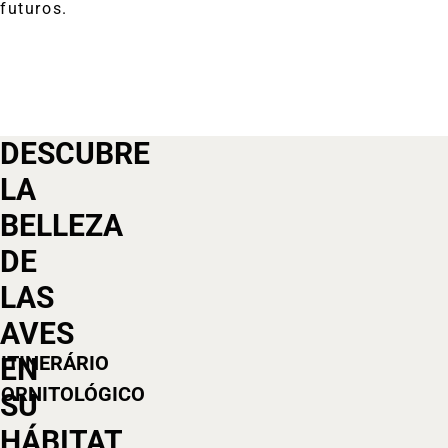
futuros.
DESCUBRE
LA
BELLEZA
DE
LAS
AVES
ITINERÁRIO
EN
ORNITOLÓGICO
SU
HÁBITAT